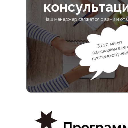
консультац
Наш менеджер свяжется с вами и отв
За 20 минут
расска
жем все 
системе обучен
Программ