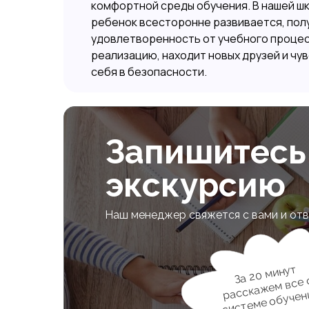
комфортной среды обучения. В нашей ш
ребенок всесторонне развивается, пол
удовлетворенность от учебного процес
реализацию, находит новых друзей и чу
себя в безопасности.
Запишитесь
экскурсию
Наш менеджер свяжется с вами и отв
За 20 минут
расска
жем все 
системе обучен