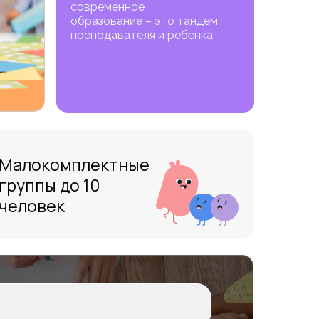
современное
образование – это тандем
преподавателя и ребёнка.
Малокомплектные
группы до 10
человек