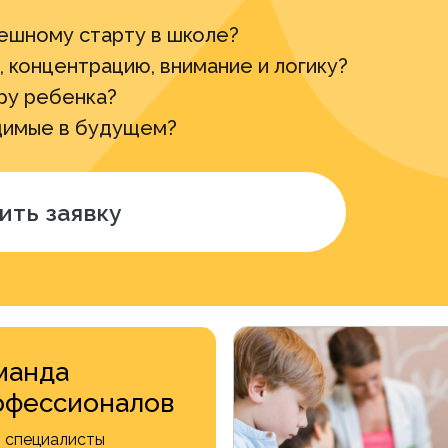
ешному старту в школе?
, концентрацию, внимание и логику?
ру ребенка?
димые в будущем?
ить заявку
манда
офессионалов
 специалисты