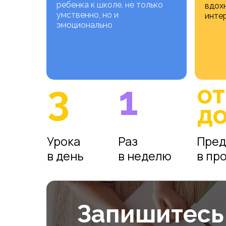
ребенка к школе, не только
вдох
умственно, но и
интер
эмоционально
3
1
от
до
Урока
Раз
Пред
в день
в неделю
в пр
Запишитесь