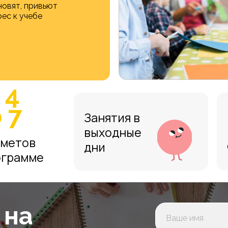
новят, привьют
ес к учебе
 4
 7
Занятия в
выходные
метов
дни
ограмме
 на