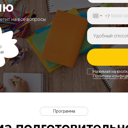
ию
+7
етит на все вопросы
о
ия
Нажимая на кнопк
Политики конфид
Программа
а подготовительн