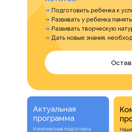
➜
Подготовить ребенка к усп
➜
Развивать у ребенка память
➜
Развивать творческую нату
➜
Дать новые знания, необхо
Остав
Актуальная
Ко
программа
пр
Комплексная подготовка
Наши