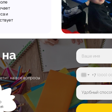
коле
учает
са и
вствует
 на
+7
етит на все вопросы
о
ия