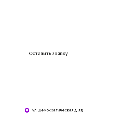
Новый авторский курс
от экспертов частной
школы ТОП. Количество
мест ограничено —
успейте записаться!
Оставить заявку
ул. Демократическая д. 55