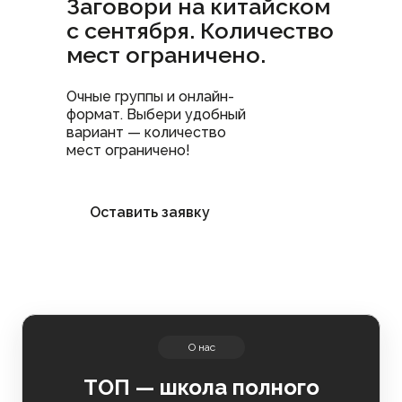
Заговори на китайском
с сентября. Количество
мест ограничено.
Очные группы и онлайн-
формат. Выбери удобный
вариант — количество
мест ограничено!
Оставить заявку
О нас
https://dl.dropboxusercontent.com/scl
ТОП — школа полного