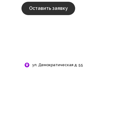
Оставить заявку
ул. Демократическая д. 55
Запись открыта!
Подготовься к ОГЭ
и ЕГЭ на 90+ баллов.
Очные группы и онлайн-
формат. Выбери удобный
вариант — количество