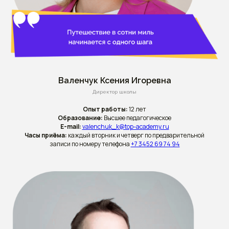
Валенчук Ксения Игоревна
Директор школы
Опыт работы:
12 лет
Образование:
Высшее педагогическое
E-mail:
valenchuk_k@top-academy.ru
Часы приёма:
каждый вторник и четверг по предварительной
записи по номеру телефона
+7 3452 69 74 94