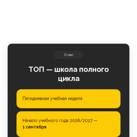
О нас
https://dl.dropboxusercontent.com/scl
ТОП — школа полного
it.mp4?rlkey=2r8tvlpmryf0tc0zk3lk63
цикла
Пятидневная учебная неделя
Начало учебного года 2026/2027 —
1 сентября