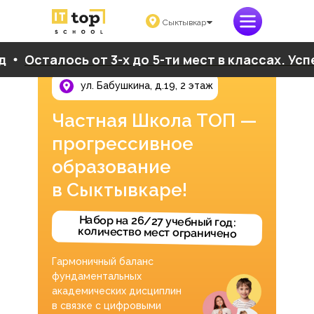
Сыктывкар
лось от 3-х до 5-ти мест в классах. Успейте под
ул. Бабушкина, д.19, 2 этаж
Частная Школа ТОП —
прогрессивное
образование
в Сыктывкаре!
Набор на 26/27 учебный год:
количество мест ограничено
Гармоничный баланс
фундаментальных
академических дисциплин
в связке с цифровыми