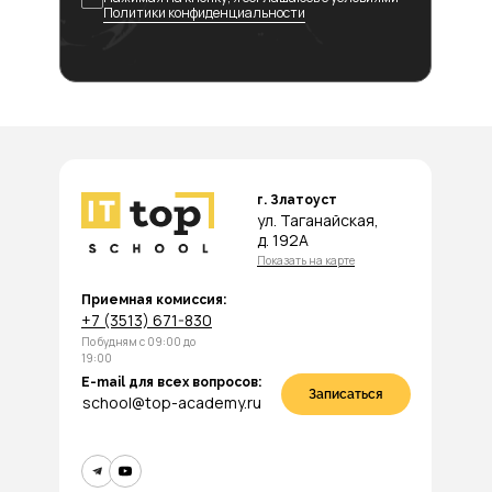
Политики конфиденциальности
г. Златоуст
ул. Таганайская,
д. 192А
Показать на карте
Приемная комиссия:
+7 (3513) 671-830
По будням с 09:00 до
19:00
E-mail для всех вопросов:
Записаться
school@top-academy.ru