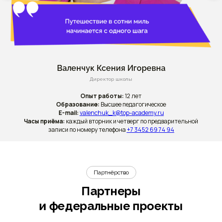
Валенчук Ксения Игоревна
Директор школы
Опыт работы:
12 лет
Образование:
Высшее педагогическое
E-mail:
valenchuk_k@top-academy.ru
Часы приёма:
каждый вторник и четверг по предварительной
записи по номеру телефона
+7 3452 69 74 94
Партнёрство
Партнеры
и федеральные проекты