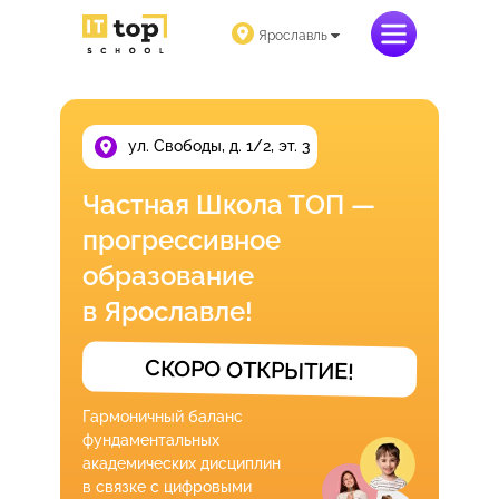
Ярославль
ул. Свободы, д. 1/2, эт. 3
Частная Школа ТОП —
прогрессивное
образование
в Ярославле!
СКОРО ОТКРЫТИЕ!
Гармоничный баланс
фундаментальных
академических дисциплин
в связке с цифровыми