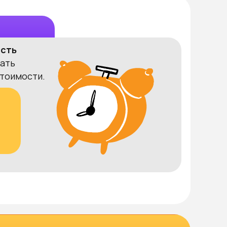
ость
ать
тоимости.
8