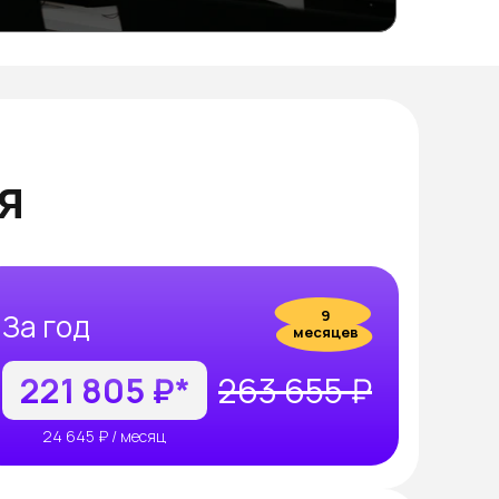
я
9
За год
месяцев
221 805 ₽*
263 655 ₽
24 645 ₽ / месяц