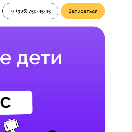
+7 (906) 750-35-35
Записаться
е дети
сс