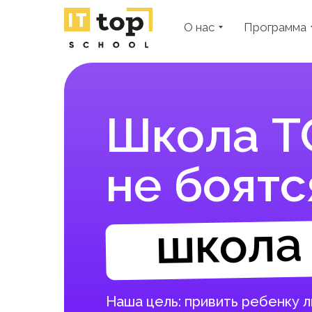
О нас
Программа
Школа ТО
не боятс
школа 
Наша цель: привить ребенку 