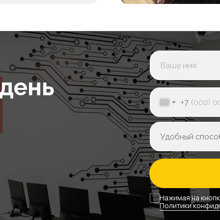
ники
Канцелярия
Единоразово
Единоразо
от 14 000₽
5 000₽
 день
Оставить заявку
+7
нительно оплачив
ники
Канцелярия
Единоразово
Единоразо
Нажимая на кнопк
Политики конфид
от 14 000₽
5 000₽