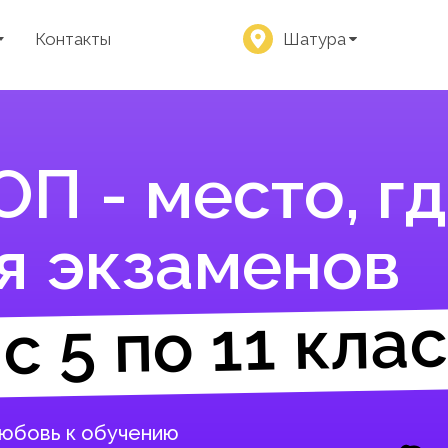
Контакты
Шатура
П - место, гд
я экзаменов
с 5 по 11 кла
любовь к обучению