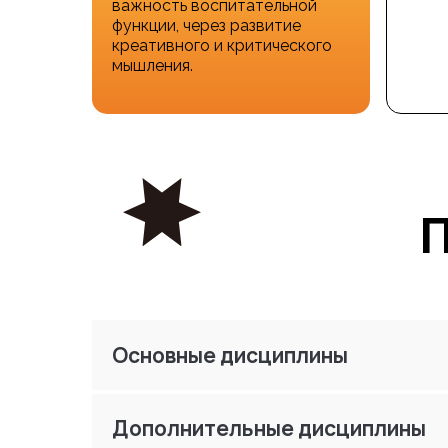
важность воспитательной
функции, через развитие
креативного и критического
мышления.
П
Основные дисциплины
Дополнительные дисциплины