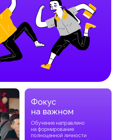
Фокус
на важном
Обучение направлено
на формирование
полноценной личности