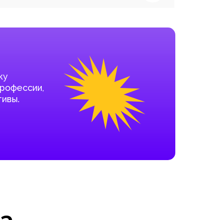
ку
профессии,
ивы.