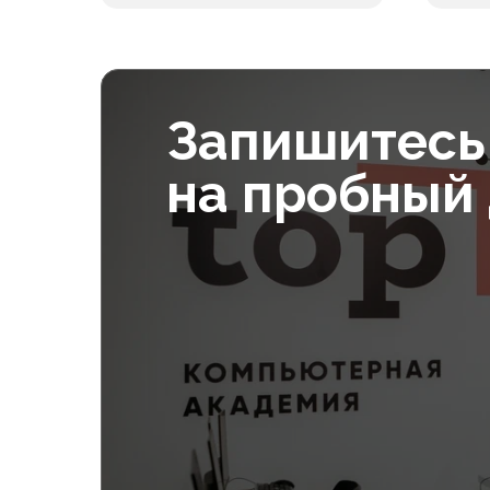
Питание
Учеб
В месяц
10 000₽
Запишитесь
на пробный
Допол
Питание
Учеб
В месяц
10 000₽