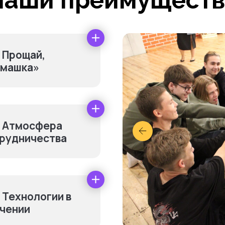
Наши преимуществ
Прощай,
машка»
Атмосфера
рудничества
нительно оплачив
Технологии в
чении