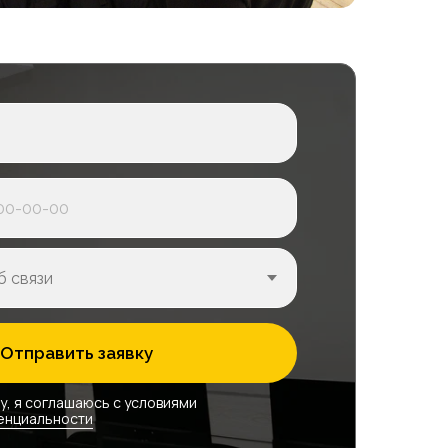
Продленка
во
В месяц
7 000₽
ается
Отправить заявку
Продленка
во
В месяц
у, я соглашаюсь с условиями
енциальности
7 000₽