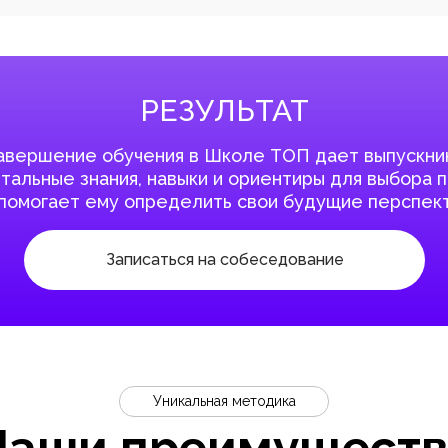
РЕЗУЛЬТАТ
авершение обучения в Школе ТОП дает выпускни
альные знания, навыки и ориентиры для выбора 
 помогает ему определить свои будущие перспект
Записаться на собеседование
Уникальная методика