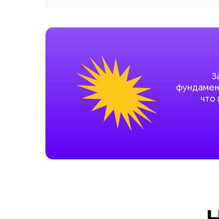
З
фундамент
что