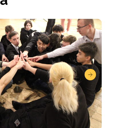
а
ается