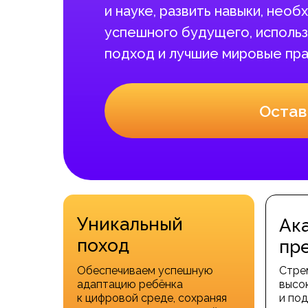
и науке, развить навыки, нео
успешного будущего, использ
подход и лучшие мировые пра
Остав
Уникальный
Ак
поход
пр
Обеспечиваем успешную
Стре
адаптацию ребёнка
высо
к цифровой среде, сохраняя
и под