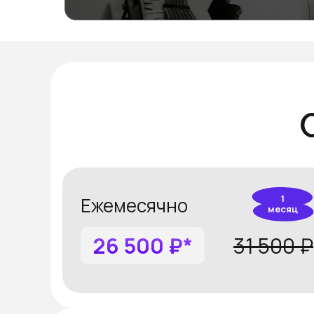
1
Ежемесячно
месяц
26 500 ₽*
31 500 ₽