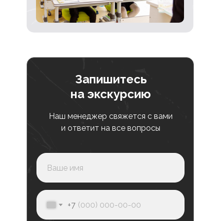
Допол
Запишитесь
на экскурсию
Наш менеджер свяжется с вами
и ответит на все вопросы
Питание
Учебн
В месяц
10 000₽
+7