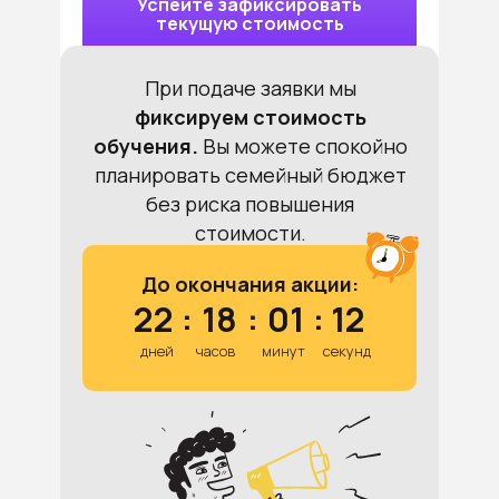
Успейте зафиксировать
текущую стоимость
При подаче заявки мы
фиксируем стоимость
обучения.
Вы можете спокойно
планировать семейный бюджет
без риска повышения
стоимости.
До окончания акции:
22
:
18
:
01
:
11
дней
часов
минут
секунд