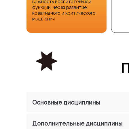
важность воспитательной
функции, через развитие
креативного и критического
мышления.
П
Основные дисциплины
Дополнительные дисциплины