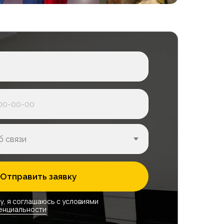
Продленка
во
В месяц
7 000₽
ается
Отправить заявку
Продленка
во
В месяц
у, я соглашаюсь с условиями
енциальности
7 000₽