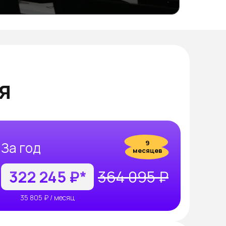
я
9
За год
месяцев
322 245 ₽*
364 095 ₽
35 805 ₽ / месяц