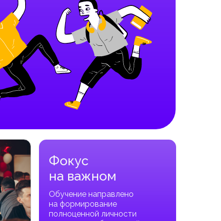
Фокус
на важном
Обучение направлено
на формирование
полноценной личности