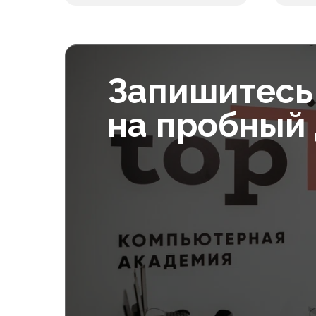
Питание
Учеб
В месяц
10 000₽
Запишитесь
на пробный
Допол
Питание
Учеб
В месяц
10 000₽