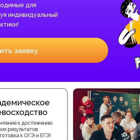
бходимые для
уя индивидуальный
ктики!
ить заявку
адемическое
евосходство
мление к достижению
ких результатов
готовка к ОГЭ и ЕГЭ!