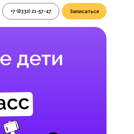
+7 (8332) 21-57-47
Записаться
е дети
асс