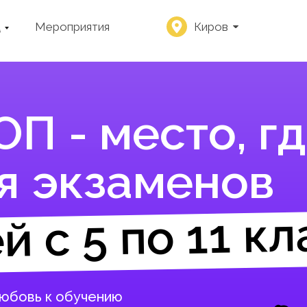
а
Мероприятия
Киров
П - место, гд
я экзаменов
й с 5 по 11 кл
любовь к обучению