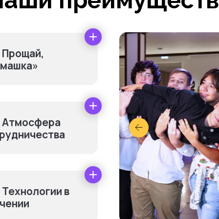
Наши преимуществ
Прощай,
машка»
Атмосфера
рудничества
нительно оплачив
Технологии в
чении