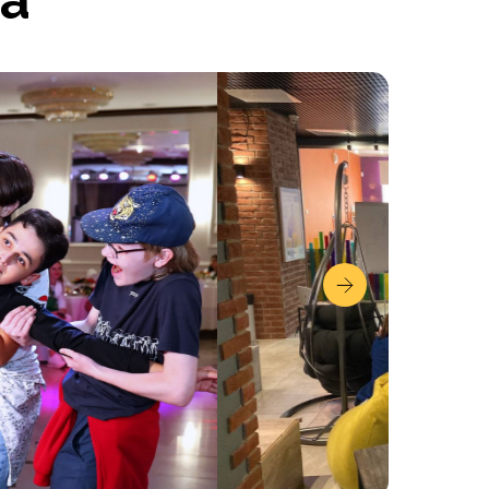
а
ается