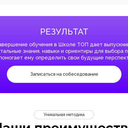
РЕЗУЛЬТАТ
авершение обучения в Школе ТОП дает выпускни
альные знания, навыки и ориентиры для выбора 
 помогает ему определить свои будущие перспект
Записаться на собеседование
Уникальная методика