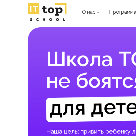
О нас
Программ
Школа ТО
не боятс
для дете
Наша цель: привить ребенку 