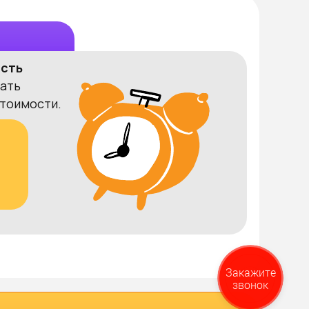
ость
ать
тоимости.
3
Закажите
звонок