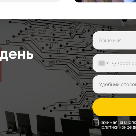
ники
Канцелярия
Единоразово
Единоразо
от 14 000₽
5 000₽
 день
Оставить заявку
+7
нительно оплачив
ники
Канцелярия
Единоразово
Единоразо
Нажимая на кнопк
Политики конфид
от 14 000₽
5 000₽