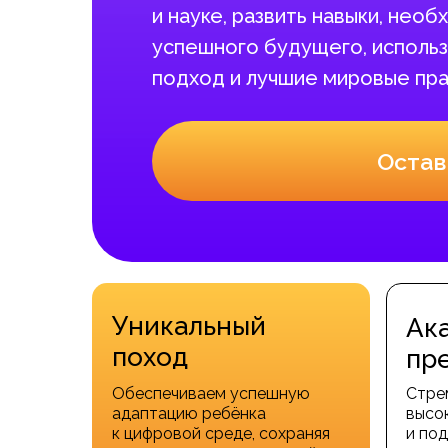
и науке, развить навыки, нео
успешного будущего, использ
подход и лучшие мировые пра
Остав
Уникальный
Ак
поход
пр
Обеспечиваем успешную
Стре
адаптацию ребёнка
высо
к цифровой среде, сохраняя
и под