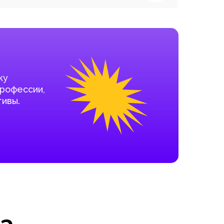
ку
профессии,
ивы.