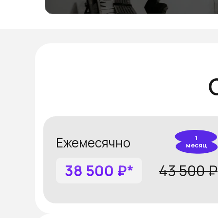
1
Ежемесячно
месяц
38 500 ₽*
43 500 ₽