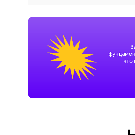
З
фундамент
что