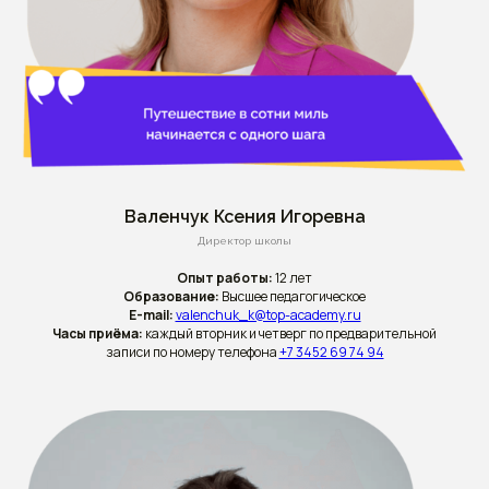
Валенчук Ксения Игоревна
Директор школы
Опыт работы:
12 лет
Образование:
Высшее педагогическое
E-mail:
valenchuk_k@top-academy.ru
Часы приёма:
каждый вторник и четверг по предварительной
записи по номеру телефона
+7 3452 69 74 94