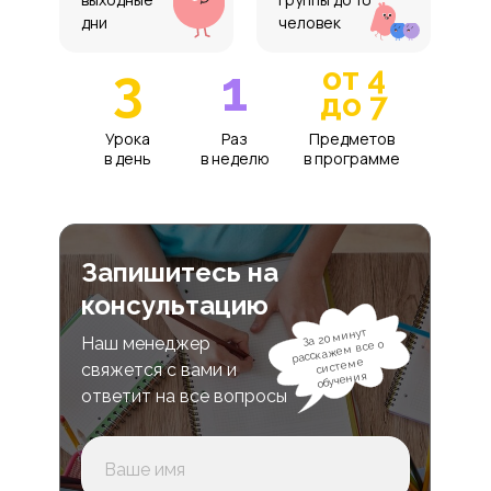
дни
человек
3
1
от 4
до 7
Урока
Раз
Предметов
в день
в неделю
в программе
Запишитесь на
консультацию
За 20 минут
Наш менеджер
расскажем все о
системе
свяжется с вами и
обучения
ответит на все вопросы