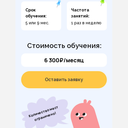
Срок
Частота
обучения:
занятий:
5 или 9 мес.
1 раз в неделю
Стоимость обучения:
6 300₽/месяц
Оставить заявку
К
о
л
и
с
т
в
о
м
е
с
т
ог
р
а
н
и
ч
е
н
ч
е
о!