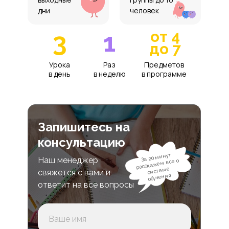
дни
человек
3
1
от 4
до 7
Урока
Раз
Предметов
в день
в неделю
в программе
Запишитесь на
консультацию
За 20 минут
Наш менеджер
расскажем все о
системе
свяжется с вами и
обучения
ответит на все вопросы