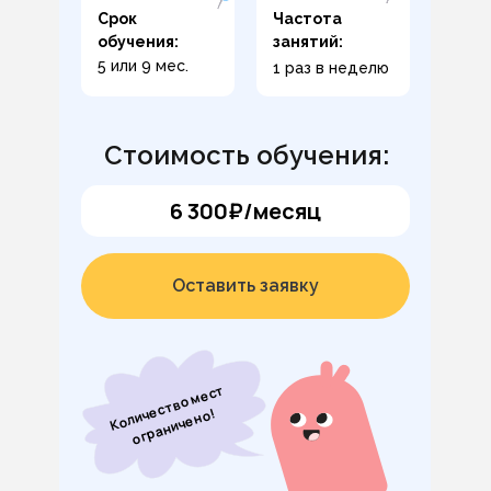
Срок
Частота
обучения:
занятий:
5 или 9 мес.
1 раз в неделю
Стоимость обучения:
6 300₽/месяц
Оставить заявку
К
о
л
и
с
т
в
о
м
е
с
т
ог
р
а
н
и
ч
е
н
ч
е
о!