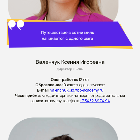
Валенчук Ксения Игоревна
Директор школы
Опыт работы:
12 лет
Образование:
Высшее педагогическое
E-mail:
valenchuk_k@top-academy.ru
Часы приёма:
каждый вторник и четверг по предварительной
записи по номеру телефона
+7 3452 69 74 94