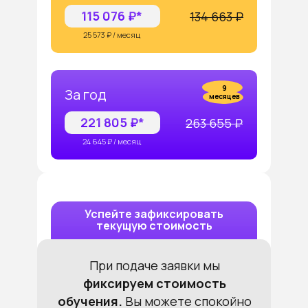
115 076 ₽*
134 663 ₽
25 573 ₽ / месяц
9
За год
месяцев
221 805 ₽*
263 655 ₽
24 645 ₽ / месяц
Успейте зафиксировать
текущую стоимость
При подаче заявки мы
фиксируем стоимость
обучения.
Вы можете спокойно