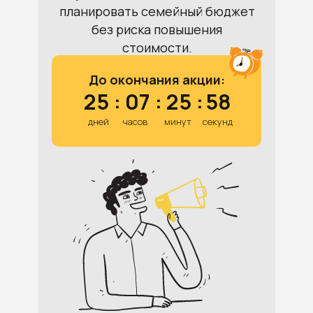
планировать семейный бюджет
без риска повышения
стоимости.
До окончания акции:
25
:
07
:
25
:
58
дней
часов
минут
секунд