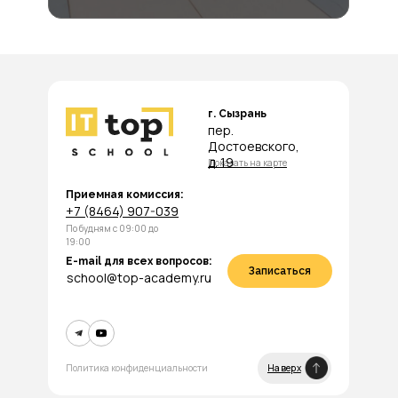
г. Сызрань
пер.
Достоевского,
д. 19
Показать на карте
Приемная комиссия:
+7 (8464) 907-039
По будням с 09:00 до
19:00
E-mail для всех вопросов:
Записаться
school@top-academy.ru
Политика конфиденциальности
Наверх