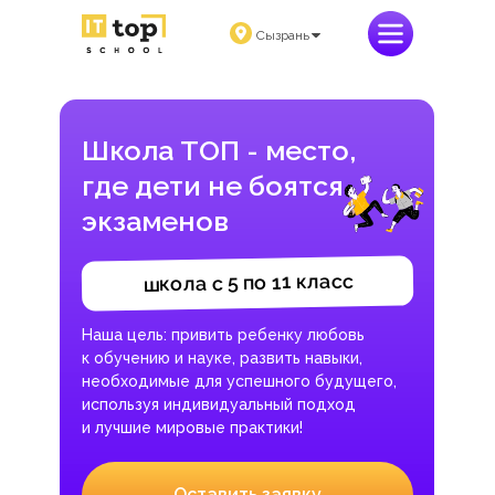
Сызрань
Школа ТОП - место,
где дети не боятся
экзаменов
школа с 5 по 11 класс
Наша цель: привить ребенку любовь
к обучению и науке, развить навыки,
необходимые для успешного будущего,
используя индивидуальный подход
и лучшие мировые практики!
Оставить заявку