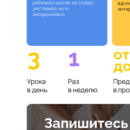
ребенка к школе, не только
вдох
умственно, но и
интер
эмоционально
3
1
от
до
Урока
Раз
Пред
в день
в неделю
в пр
Запишитесь