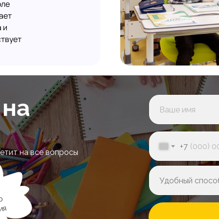
оле
ает
 и
ствует
 на
+7
етит на все вопросы
о
ия