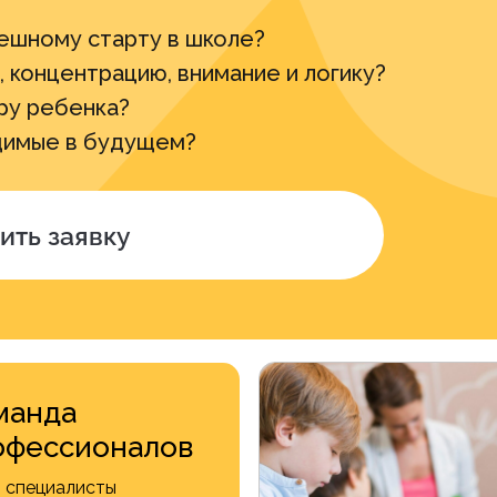
ешному старту в школе?
, концентрацию, внимание и логику?
ру ребенка?
димые в будущем?
ить заявку
манда
офессионалов
 специалисты