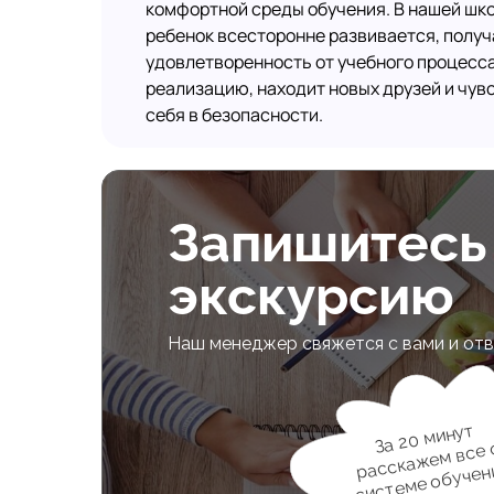
комфортной среды обучения. В нашей шк
ребенок всесторонне развивается, получ
удовлетворенность от учебного процесса
реализацию, находит новых друзей и чув
себя в безопасности.
Запишитесь
экскурсию
Наш менеджер свяжется с вами и отв
За 20 минут
расска
жем все 
системе обучен