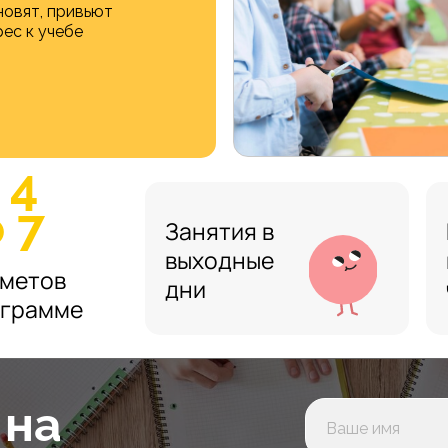
новят, привьют
ес к учебе
 4
 7
Занятия в
выходные
метов
дни
ограмме
 на