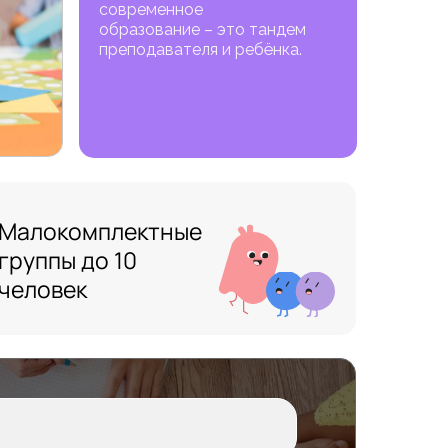
современное
образование – это тандем
преподавателя и ребёнка.
Малокомплектные
группы до 10
человек