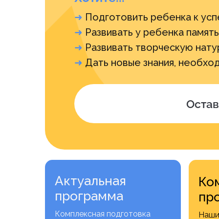
➜
Подготовить ребенка к усп
➜
Развивать у ребенка память
➜
Развивать творческую нату
➜
Дать новые знания, необхо
Остав
Актуальная
Ко
программа
пр
Комплексная подготовка
Наши