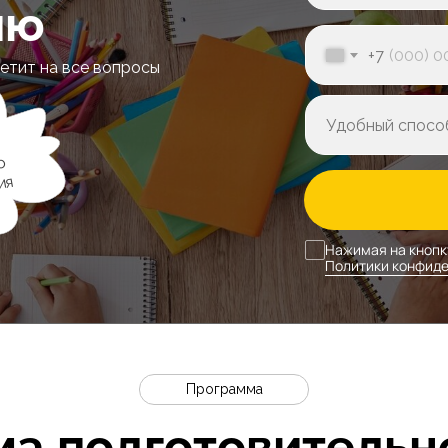
ию
+7
етит на все вопросы
о
ия
Нажимая на кнопк
Политики конфид
Программа
а подготовительн