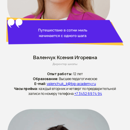
Валенчук Ксения Игоревна
Директор школы
Опыт работы:
12 лет
Образование:
Высшее педагогическое
E-mail:
valenchuk_k@top-academy.ru
Часы приёма:
каждый вторник и четверг по предварительной
записи по номеру телефона
+7 3452 69 74 94