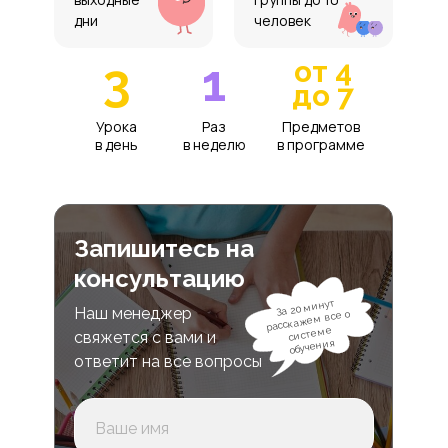
дни
человек
3
1
от 4
до 7
Урока
Раз
Предметов
в день
в неделю
в программе
Запишитесь на
консультацию
За 20 минут
Наш менеджер
расскажем все о
системе
свяжется с вами и
обучения
ответит на все вопросы