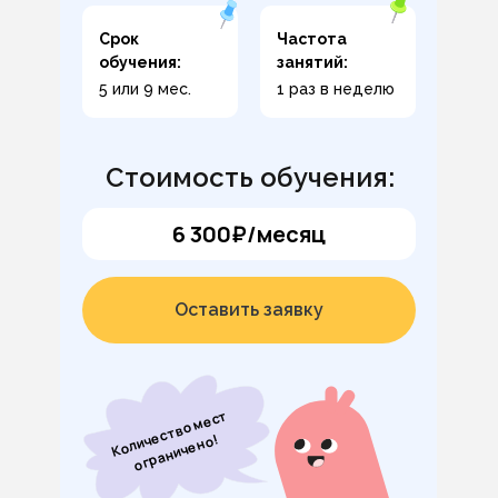
Срок
Частота
обучения:
занятий:
5 или 9 мес.
1 раз в неделю
Стоимость обучения:
6 300₽/месяц
Оставить заявку
К
о
л
и
с
т
в
о
м
е
с
т
ог
р
а
н
и
ч
е
н
ч
е
о!