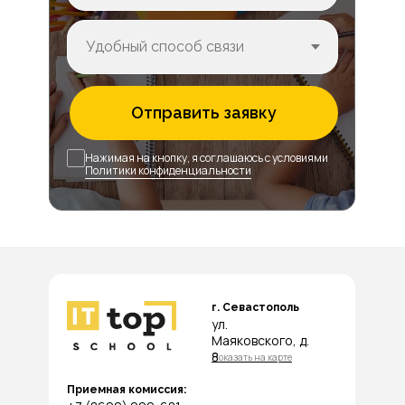
Отправить заявку
Нажимая на кнопку, я соглашаюсь с условиями
Политики конфиденциальности
г. Севастополь
ул.
Маяковского, д.
8
Показать на карте
Приемная комиссия: