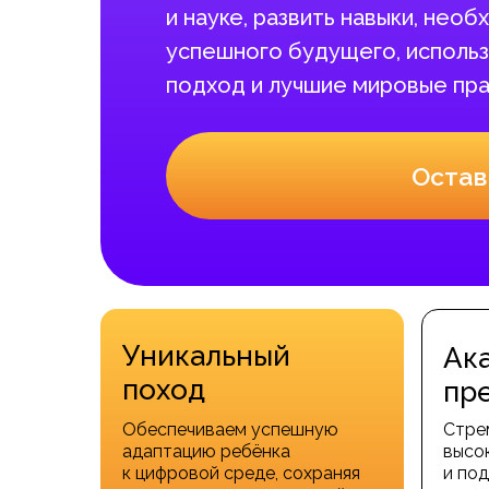
и науке, развить навыки, нео
успешного будущего, использ
подход и лучшие мировые пра
Остав
Уникальный
Ак
поход
пр
Обеспечиваем успешную
Стре
адаптацию ребёнка
высо
к цифровой среде, сохраняя
и под