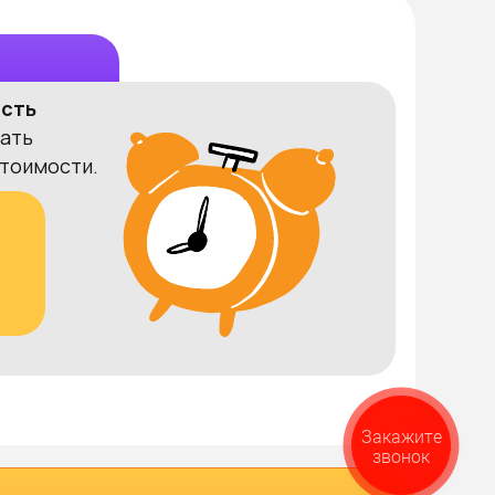
ость
ать
тоимости.
0
Закажите
звонок