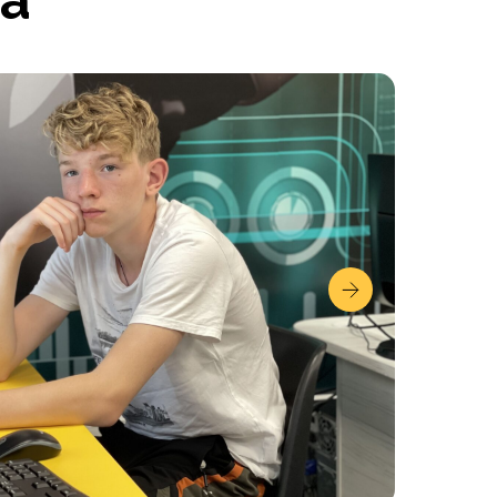
а
ается