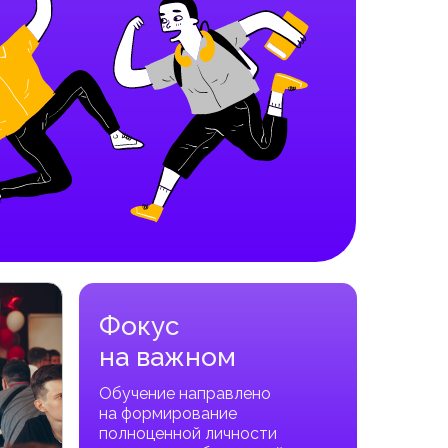
Фокус
на важном
Обучение направлено
на формирование
полноценной личности