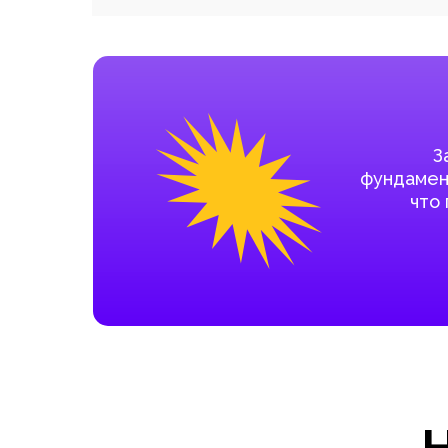
З
фундамент
что