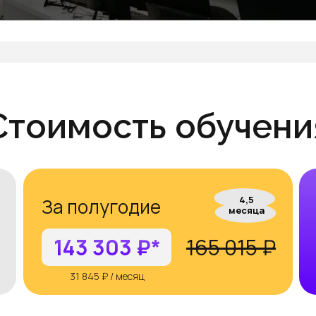
Оставить заявку
Стоимость обучени
4,5
За полугодие
месяца
143 303 ₽*
165 015 ₽
31 845 ₽ / месяц