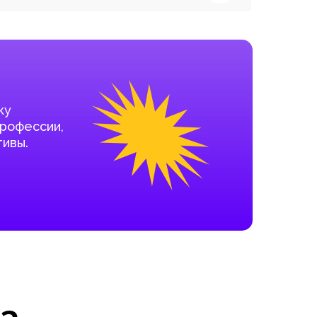
ку
профессии,
ивы.