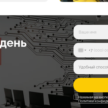
ники
Канцелярия
Единоразово
Единоразо
от 14 000₽
5 000₽
 день
Оставить заявку
+7
нительно оплачив
ники
Канцелярия
Единоразово
Единоразо
Нажимая на кнопк
Политики конфид
от 14 000₽
5 000₽