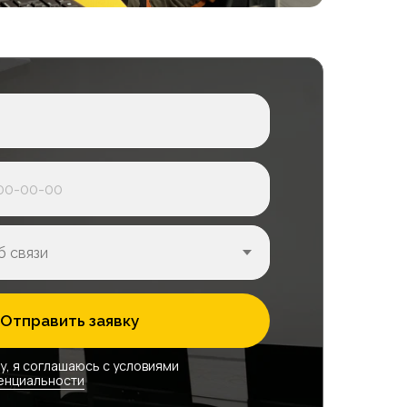
Продленка
во
В месяц
7 000₽
ается
Отправить заявку
Продленка
во
В месяц
у, я соглашаюсь с условиями
енциальности
7 000₽