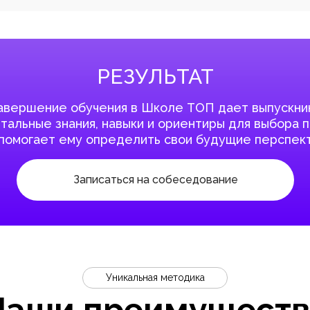
РЕЗУЛЬТАТ
авершение обучения в Школе ТОП дает выпускни
альные знания, навыки и ориентиры для выбора 
 помогает ему определить свои будущие перспект
Записаться на собеседование
Уникальная методика