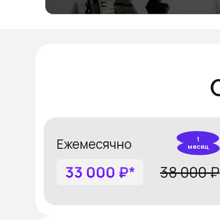
1
Ежемесячно
месяц
33 000 ₽*
38 000 ₽