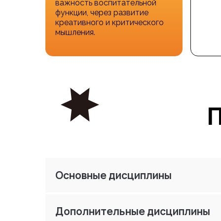
важность воспитательной
функции, через развитие
креативного и критического
мышления.
П
Основные дисциплины
Дополнительные дисциплины