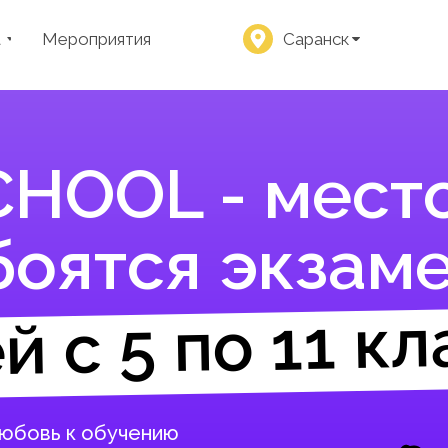
а
Мероприятия
Саранск
CHOOL - место
боятся экзам
й с 5 по 11 кл
любовь к обучению