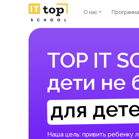
О нас
Программ
TOP IT S
дети не 
для дете
Наша цель: привить ребенку 