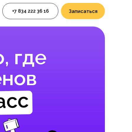
+7 834 222 36 16
Записаться
, где
енов
асс