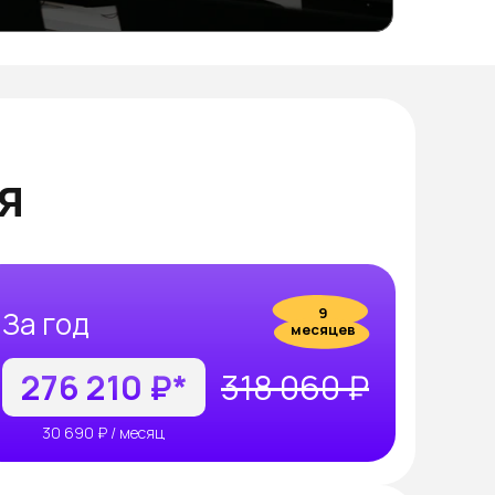
я
9
За год
месяцев
276 210 ₽*
318 060 ₽
30 690 ₽ / месяц