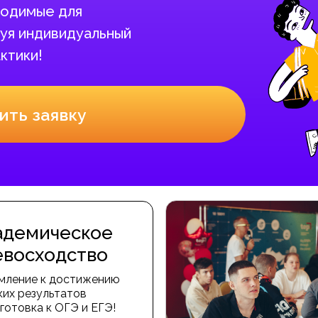
бходимые для
уя индивидуальный
ктики!
ить заявку
адемическое
евосходство
мление к достижению
ких результатов
готовка к ОГЭ и ЕГЭ!