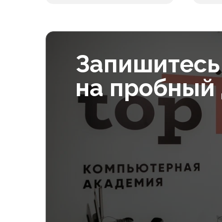
Питание
Учеб
В месяц
10 000₽
Запишитесь
на пробный
Допол
Питание
Учеб
В месяц
10 000₽