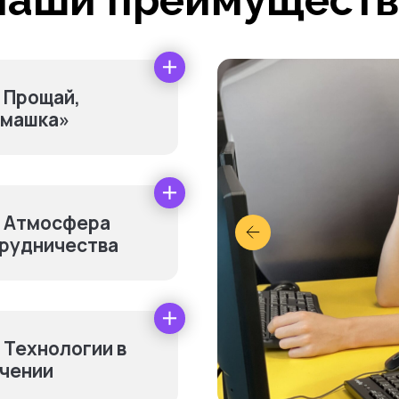
Наши преимуществ
Прощай,
машка»
Атмосфера
рудничества
нительно оплачив
Технологии в
чении