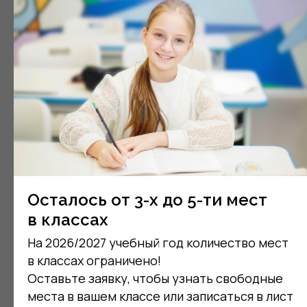
Распорядок дня
Ребёнок занят весь день,
не устаёт и познаёт новое
Пример учебного дня
8:45-9:00
9:00-9:40
Встреча детей
Русский язык
Осталось от 3-х до 5-ти мест
в классах
9:50-10:30
На 2026/2027 учебный год количество мест
Биология в виртуальной лаборатории
в классах ограничено!
Оставьте заявку, чтобы узнать свободные
11:00-11:40
10:30-11:00
места в вашем классе или записаться в лист
Интерактивная
Ланч