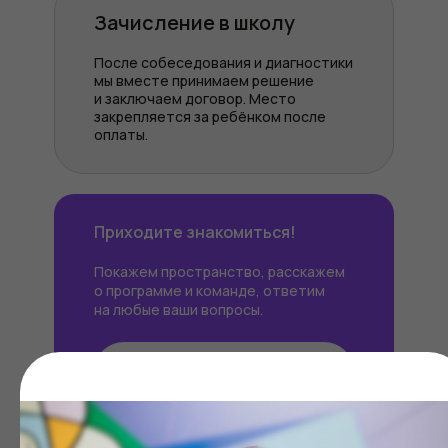
Зачисление в школу
После собеседования и диагностики
мы вместе принимаем решение
и заключаем договор. Место
закрепляется за ребёнком после
оплаты.
Приходите знакомиться!
Покажем пространство, расскажем
о программе и команде, ответим
на любые ваши вопросы.
Записаться на встречу