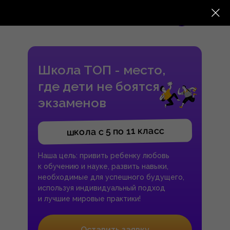
Санкт-Петербург
Школа ТОП - место,
где дети не боятся
экзаменов
школа с 5 по 11 класс
Наша цель: привить ребенку любовь
к обучению и науке, развить навыки,
необходимые для успешного будущего,
используя индивидуальный подход
и лучшие мировые практики!
Оставить заявку