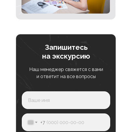
Допол
Запишитесь
на экскурсию
Наш менеджер свяжется с вами
и ответит на все вопросы
Питание
Учебн
В месяц
10 000₽
+7