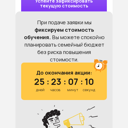
Успейте зафиксировать
текущую стоимость
При подаче заявки мы
фиксируем стоимость
обучения.
Вы можете спокойно
планировать семейный бюджет
без риска повышения
стоимости.
До окончания акции:
25
:
23
:
07
:
09
дней
часов
минут
секунд