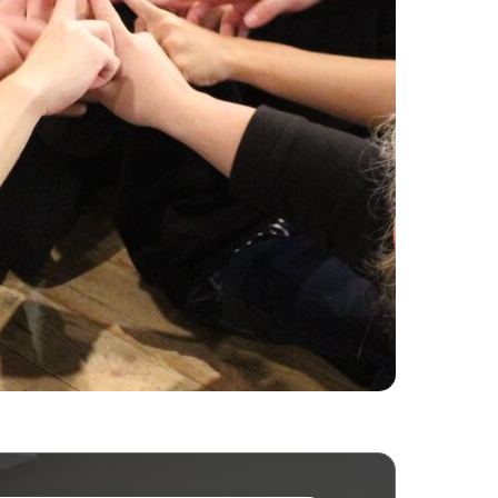
ается
Продленка
во
В месяц
7 000₽