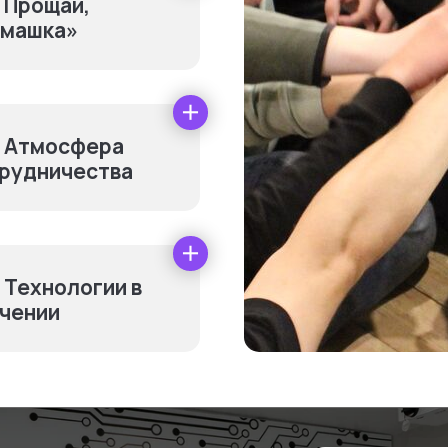
Прощай,
машка»
Атмосфера
рудничества
нительно оплачив
Технологии в
чении
ники
Канцелярия
Единоразово
Единоразо
от 14 000₽
5 000₽