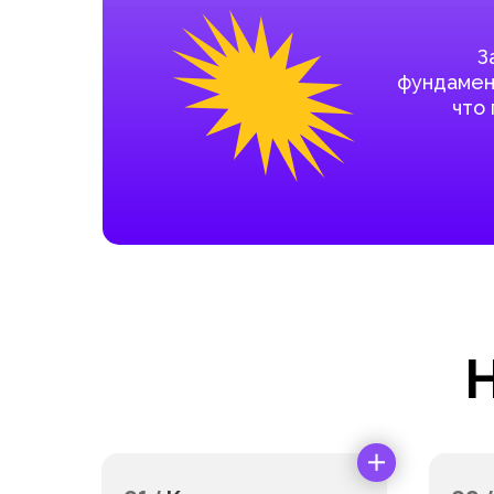
З
фундамент
что