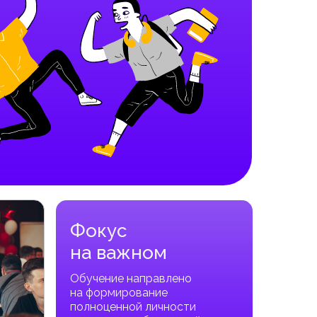
Фокус
на важном
Обучение направлено
на формирование
полноценной личности