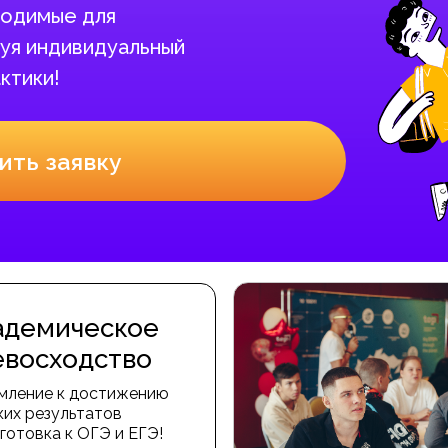
бходимые для
уя индивидуальный
ктики!
ить заявку
адемическое
евосходство
мление к достижению
ких результатов
готовка к ОГЭ и ЕГЭ!