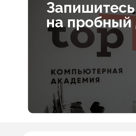
Запишитесь
на пробный
Допол
Питание
Учеб
В месяц
10 000₽