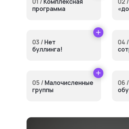
01 /
Комплексная
02 /
программа
«до
03 /
Нет
04 /
буллинга!
сот
Допол
05 /
Малочисленные
06 /
группы
обу
Питание
Учеб
В месяц
10 000₽