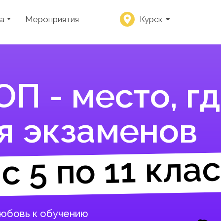
а
Мероприятия
Курск
П - место, гд
я экзаменов
с 5 по 11 кла
любовь к обучению