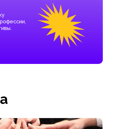
ку
профессии,
ивы.
а