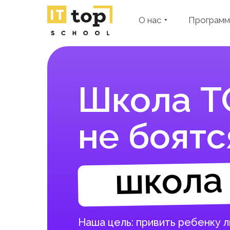
О нас
Программ
Школа ТО
не боятс
школа 
Наша цель: привить ребенку 