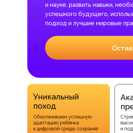
и науке, развить навыки, нео
успешного будущего, использ
подход и лучшие мировые пра
Остав
Уникальный
Ак
поход
пр
Обеспечиваем успешную
Стре
адаптацию ребёнка
высо
к цифровой среде, сохраняя
и под