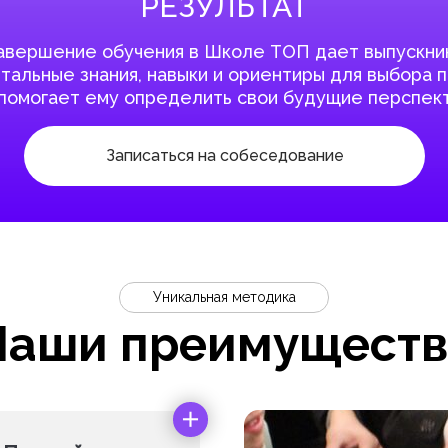
РЕЗУЛЬТАТ
авершение обучения в Школе ТОП дает выпускни
альные знания, навыки и ориентиры для выбора 
 помогает ему определить свои будущие перспект
Записаться на собеседование
Уникальная методика
Наши преимуществ