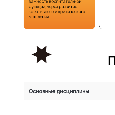
важность воспитательной
функции, через развитие
креативного и критического
мышления.
П
Основные дисциплины