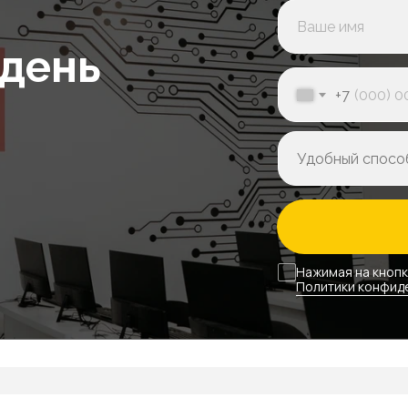
 день
Оставить заявку
+7
нительно оплачив
ники
Канцелярия
Единоразово
Единоразо
Нажимая на кнопк
Политики конфид
от 14 000₽
5 000₽