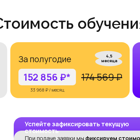
Оставить заявку
Стоимость обучени
4,5
За полугодие
месяца
152 856 ₽*
174 569 ₽
33 968 ₽ / месяц
Успейте зафиксировать текущую
стоимость
При подаче заявки мы
фиксируем стоим