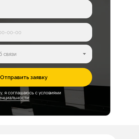
ается
Отправить заявку
Продленка
во
В месяц
у, я соглашаюсь с условиями
енциальности
7 000₽