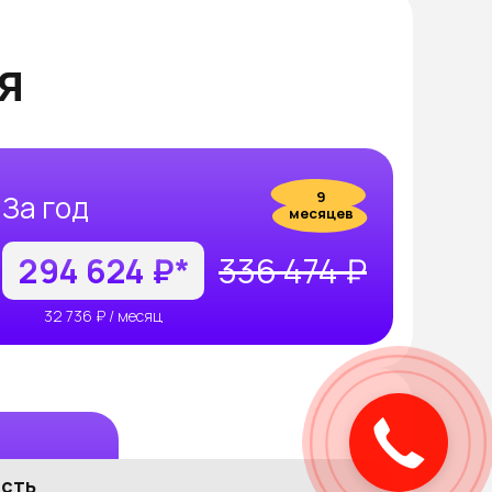
я
9
За год
месяцев
294 624 ₽*
336 474 ₽
32 736 ₽ / месяц
Закажите
звонок
ость