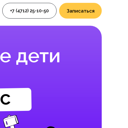
+7 (4712) 25-10-50
Записаться
е дети
сс