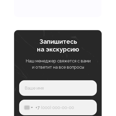
Допол
Запишитесь
на экскурсию
Наш менеджер свяжется с вами
и ответит на все вопросы
Питание
Учебн
В месяц
10 000₽
+7