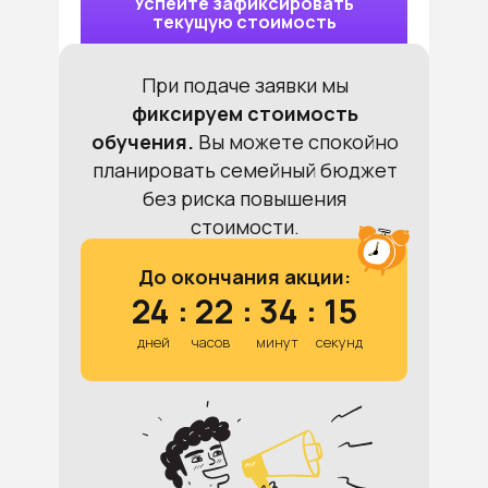
Успейте зафиксировать
текущую стоимость
При подаче заявки мы
фиксируем стоимость
обучения.
Вы можете спокойно
планировать семейный бюджет
без риска повышения
стоимости.
До окончания акции:
24
:
22
:
34
:
14
дней
часов
минут
секунд