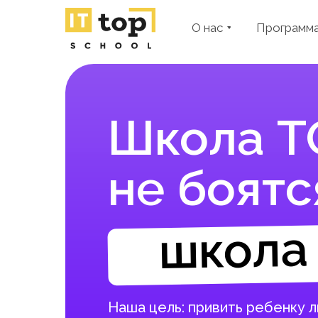
О нас
Программ
Школа ТО
не боятс
школа 
Наша цель: привить ребенку 