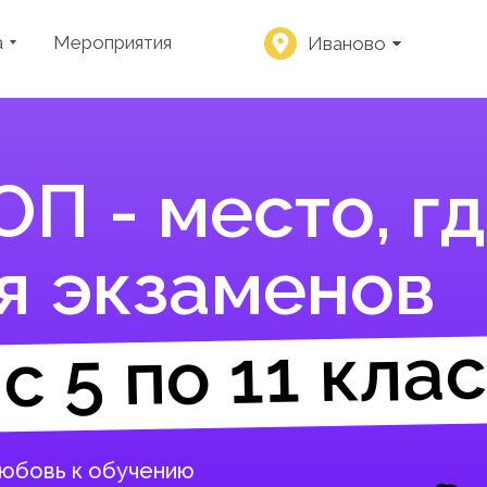
а
Мероприятия
Иваново
П - место, гд
я экзаменов
с 5 по 11 кла
любовь к обучению