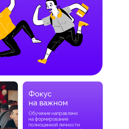
Фокус
на важном
Обучение направлено
на формирование
полноценной личности