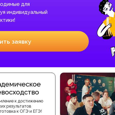
бходимые для
уя индивидуальный
ктики!
ить заявку
адемическое
евосходство
мление к достижению
ких результатов
готовка к ОГЭ и ЕГЭ!