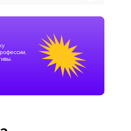
ку
профессии,
ивы.