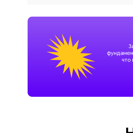
З
фундамент
что