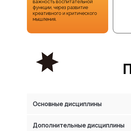
важность воспитательной
функции, через развитие
креативного и критического
мышления.
П
Основные дисциплины
Дополнительные дисциплины