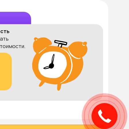
ость
ать
тоимости.
5
Закажите
звонок