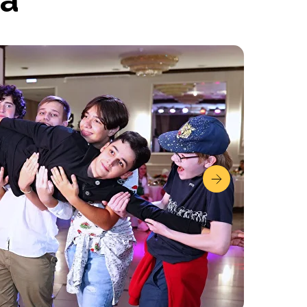
а
ается