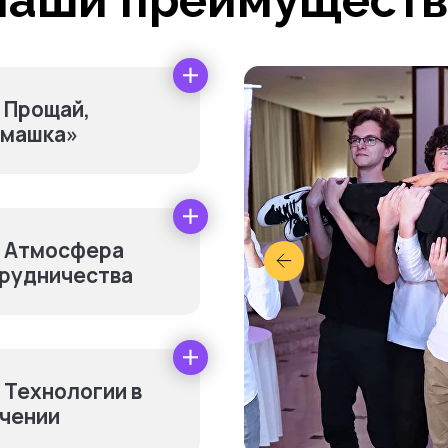
Наши преимуществ
Прощай,
машка»
Атмосфера
рудничества
нительно оплачив
Технологии в
чении