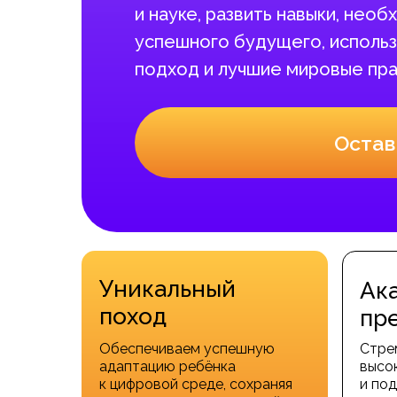
и науке, развить навыки, нео
успешного будущего, использ
подход и лучшие мировые пра
Остав
Уникальный
Ак
поход
пр
Обеспечиваем успешную
Стре
адаптацию ребёнка
высо
к цифровой среде, сохраняя
и под