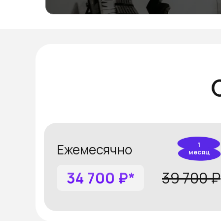
10 000₽
1
Ежемесячно
месяц
34 700 ₽*
39 700 ₽