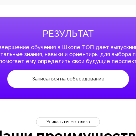
РЕЗУЛЬТАТ
авершение обучения в Школе ТОП дает выпускни
альные знания, навыки и ориентиры для выбора 
 помогает ему определить свои будущие перспект
Записаться на собеседование
Уникальная методика