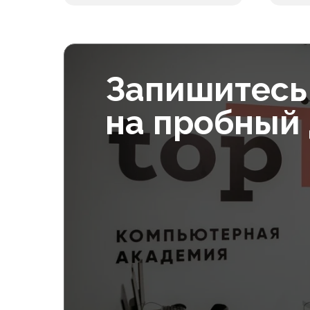
Питание
Учеб
В месяц
10 000₽
Запишитесь
на пробный
Допол
Питание
Учеб
В месяц