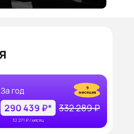
7 000₽
я
9
За год
месяцев
290 439 ₽*
332 289 ₽
32 271 ₽ / месяц