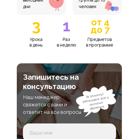
дни
человек
3
1
от 4
до 7
Урока
Раз
Предметов
в день
в неделю
в программе
Запишитесь на
консультацию
За 20 минут
Наш менеджер
расскажем все о
системе
свяжется с вами и
обучения
ответит на все вопросы