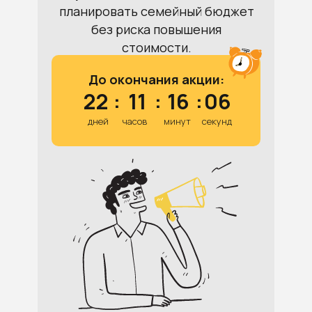
планировать семейный бюджет
без риска повышения
стоимости.
До окончания акции:
22
:
11
:
16
:
06
дней
часов
минут
секунд