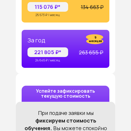
115 076 ₽*
134 663 ₽
25 573 ₽ / месяц
9
За год
месяцев
221 805 ₽*
263 655 ₽
24 645 ₽ / месяц
Успейте зафиксировать
текущую стоимость
При подаче заявки мы
фиксируем стоимость
обучения.
Вы можете спокойно