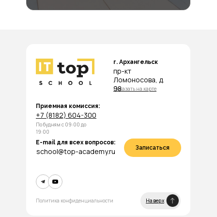
г. Архангельск
пр-кт
Ломоносова, д.
98
Показать на карте
Приемная комиссия:
+7 (8182) 604-300
По будням с 09:00 до
19:00
E-mail для всех вопросов:
Записаться
school@top-academy.ru
Политика конфиденциальности
Наверх