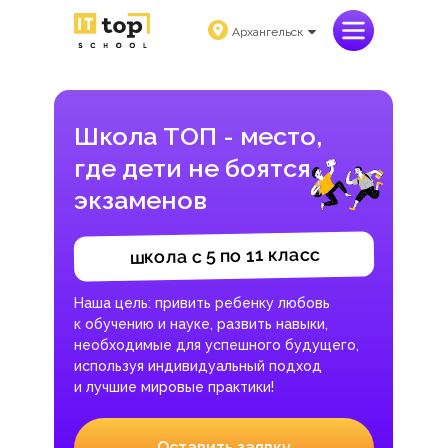
Архангельск
Школа ТОП - место,
где дети не боятся
экзаменов
школа с 5 по 11 класс
Наша цель: привить ребенку любовь
к обучению и науке, развить навыки,
необходимые для успешного будущего,
используя индивидуальный подход
и лучшие мировые практики!
Оставить заявку