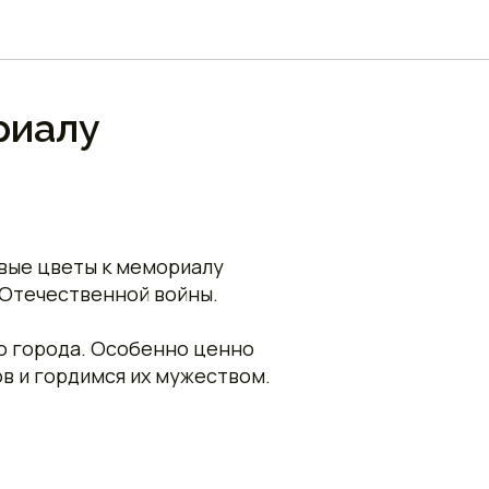
риалу
вые цветы к мемориалу
 Отечественной войны.
го города. Особенно ценно
ов и гордимся их мужеством.