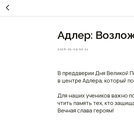
Адлер: Возло
2026-05-09 00:21
В преддверии Дня Великой 
в центре Адлера, который п
Для наших учеников важно п
чтить память тех, кто защищ
Вечная слава героям!