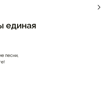
ы единая
е песни,
те!