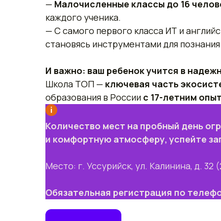
—
Малочисленные классы до 16 чело
каждого ученика.
— С самого первого класса ИТ и англий
становясь инструментами для познания 
И важно: ваш ребенок учится в надеж
Школа ТОП —
ключевая часть экосист
образования в России
с 17-летним опы
Количество мест на пробный день ог
и комфортную атмосферу, успейте за
Место: г. Уссурийск, ул. Калинина, д. 32 
Обязательная регистрация по телеф