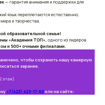
век
— гарантия внимания и поддержки для
ский язык переплетаются естественно,
мира и творчества.
ной образовательной семье!
емы «Академия ТОП»,
одного из лидеров
том и 500+ очными филиалами.
раничено, чтобы сохранить нашу камерную
писаться заранее.
(2 этаж)
ону
+7(423) 423-17-63
или на сайте: