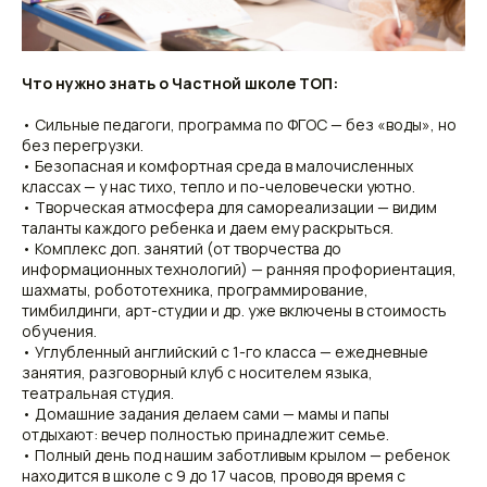
Что нужно знать о Частной школе ТОП:
• Сильные педагоги, программа по ФГОС — без «воды», но
без перегрузки.
• Безопасная и комфортная среда в малочисленных
классах — у нас тихо, тепло и по-человечески уютно.
• Творческая атмосфера для самореализации — видим
таланты каждого ребенка и даем ему раскрыться.
• Комплекс доп. занятий (от творчества до
информационных технологий) — ранняя профориентация,
шахматы, робототехника, программирование,
тимбилдинги, арт-студии и др. уже включены в стоимость
обучения.
• Углубленный английский с 1-го класса — ежедневные
занятия, разговорный клуб с носителем языка,
театральная студия.
• Домашние задания делаем сами — мамы и папы
отдыхают: вечер полностью принадлежит семье.
• Полный день под нашим заботливым крылом — ребенок
находится в школе с 9 до 17 часов, проводя время с