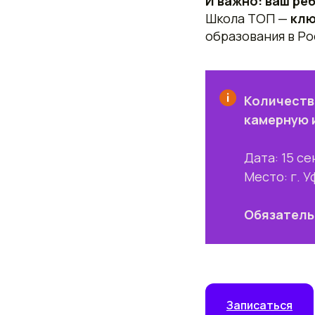
И важно: ваш ре
Школа ТОП —
клю
образования в Р
Количеств
камерную 
Дата: 15 с
Место: г. У
Обязатель
Записаться