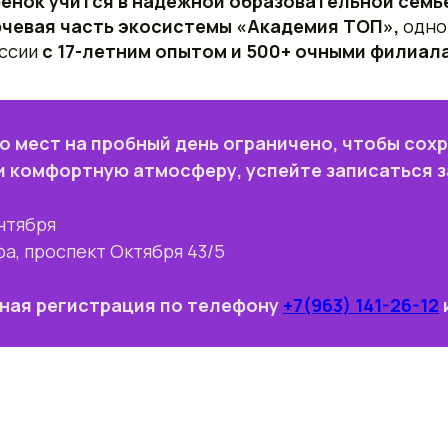
бенок учится в надежной образовательной семь
чевая часть экосистемы «Академия ТОП»,
одно
оссии
с 17-летним опытом и 500+ очными филиал
о мест на пробный день ограничено, чтобы сох
и комфортную атмосферу, успейте записаться з
ентября
фа, проспект Октября 43/5
ная регистрация по телефону
+7(963) 141-26-12