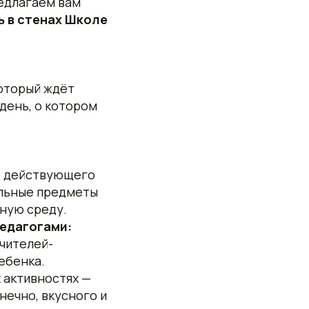
редлагаем вам
 в стенах Школе
который ждёт
день, о котором
ю действующего
кольные предметы
ьную среду.
едагогами:
чителей-
ебенка.
 активностях —
нечно, вкусного и