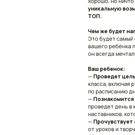
хорошо, но ничто
уникальную воз
ТОП.
Чем же будет на
Это будет самый 
вашего ребёнка п
он всегда мечтал
Ваш ребенок:
—
Проведет целы
класса, включая 
по расписанию дн
—
Познакомится 
проведет день в 
наставников, кот
—
Прочувствует 
от уроков и творч