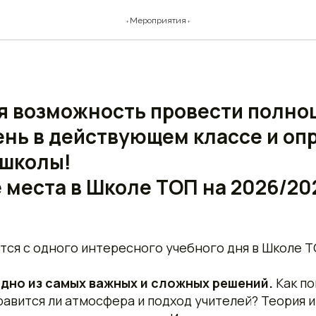
 день в частной Школе Т
⬫Мероприятия⬫
я возможность провести полн
ень в действующем классе и оп
 школы!
 места в Школе ТОП на 2026/20
тся с одного интересного учебного дня в Школе 
дно из самых важных и сложных решений.
Как по
равится ли атмосфера и подход учителей? Теория и