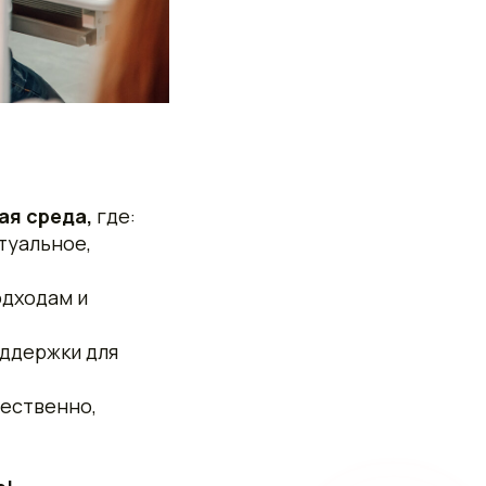
ая среда,
где:
туальное,
дходам и
оддержки для
тественно,