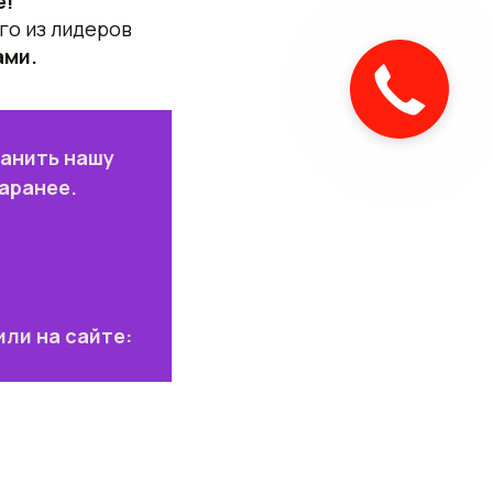
е!
го из лидеров
ами.
ранить нашу
аранее.
или на сайте: