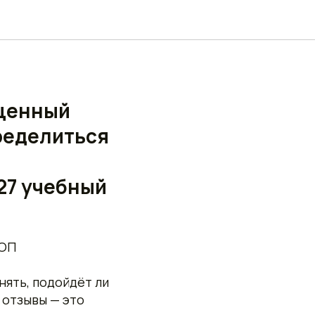
ОП Уфа
оценный
ределиться
27 учебный
ТОП
нять, подойдёт ли
 отзывы — это