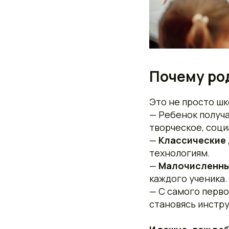
Почему ро
Это не просто шк
— Ребенок получ
творческое, соц
—
Классические
технологиям.
—
Малочисленные
каждого ученика.
— С самого перво
становясь инстру