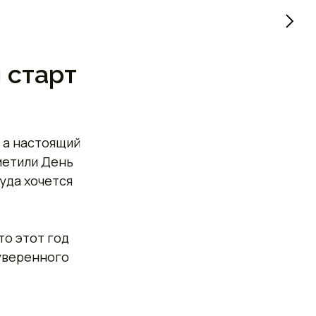
 старт
, а настоящий
метили День
уда хочется
то этот год
 уверенного