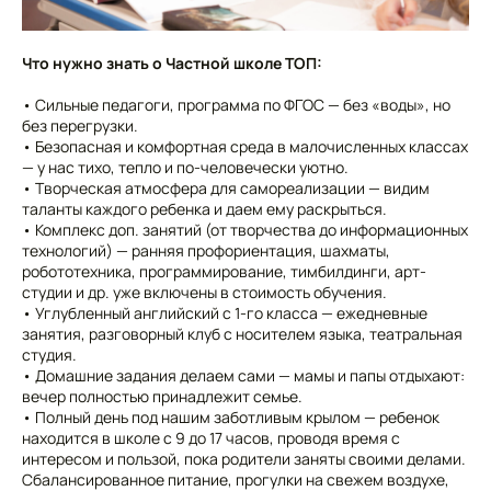
Что нужно знать о Частной школе ТОП:
• Сильные педагоги, программа по ФГОС — без «воды», но
без перегрузки.
• Безопасная и комфортная среда в малочисленных классах
— у нас тихо, тепло и по-человечески уютно.
• Творческая атмосфера для самореализации — видим
таланты каждого ребенка и даем ему раскрыться.
• Комплекс доп. занятий (от творчества до информационных
технологий) — ранняя профориентация, шахматы,
робототехника, программирование, тимбилдинги, арт-
студии и др. уже включены в стоимость обучения.
• Углубленный английский с 1-го класса — ежедневные
занятия, разговорный клуб с носителем языка, театральная
студия.
• Домашние задания делаем сами — мамы и папы отдыхают:
вечер полностью принадлежит семье.
• Полный день под нашим заботливым крылом — ребенок
находится в школе с 9 до 17 часов, проводя время с
интересом и пользой, пока родители заняты своими делами.
Сбалансированное питание, прогулки на свежем воздухе,