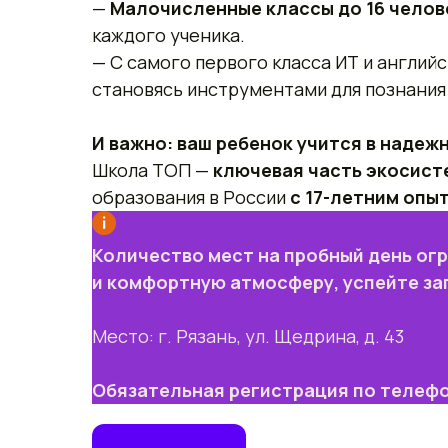
—
Малочисленные классы до 16 чело
каждого ученика.
— С самого первого класса ИТ и англий
становясь инструментами для познания 
И важно: ваш ребенок учится в надеж
Школа ТОП —
ключевая часть экосист
образования в России
с 17-летним опы
Количество мест на пробный день ог
и комфортную атмосферу, успейте за
Место: г. Рязань, ул. Щедрина, д. 43
Обязательная регистрация по телеф