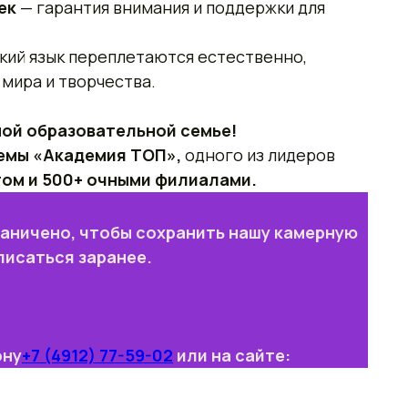
век
— гарантия внимания и поддержки для
ский язык переплетаются естественно,
мира и творчества.
ной образовательной семье!
емы «Академия ТОП»,
одного из лидеров
том и 500+ очными филиалами.
раничено, чтобы сохранить нашу камерную
писаться заранее.
ону
+7 (4912) 77-59-02
или на сайте: