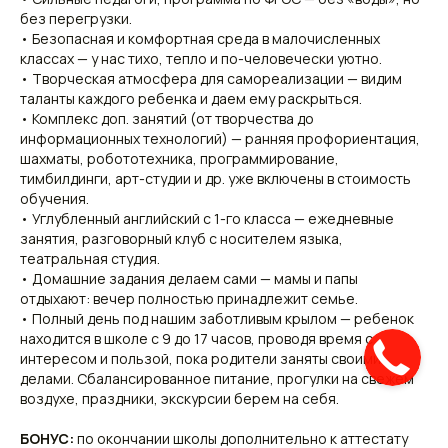
без перегрузки.
• Безопасная и комфортная среда в малочисленных
классах — у нас тихо, тепло и по-человечески уютно.
• Творческая атмосфера для самореализации — видим
таланты каждого ребенка и даем ему раскрыться.
• Комплекс доп. занятий (от творчества до
информационных технологий) — ранняя профориентация,
шахматы, робототехника, программирование,
тимбилдинги, арт-студии и др. уже включены в стоимость
обучения.
• Углубленный английский с 1-го класса — ежедневные
занятия, разговорный клуб с носителем языка,
театральная студия.
• Домашние задания делаем сами — мамы и папы
отдыхают: вечер полностью принадлежит семье.
• Полный день под нашим заботливым крылом — ребенок
находится в школе с 9 до 17 часов, проводя время с
интересом и пользой, пока родители заняты своими
делами. Сбалансированное питание, прогулки на свежем
воздухе, праздники, экскурсии берем на себя.
БОНУС:
по окончании школы дополнительно к аттестату