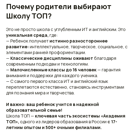
Почему родители выбирают
Школу ТОП?
Это не просто школа с углубленным ИТ и английским. Это
уникальная среда,
где:
— Ребенок получает
истинно разностороннее
развитие:
интеллектуальное, творческое, социальное, с
элементами ранней профориентации.
—
Классические дисциплины оживают
благодаря
современным подходам и технологиям.
—
Малочисленные классы до 16 человек
— гарантия
внимания и поддержки для каждого ученика.
— С самого первого класса ИТ и английский язык
переплетаются естественно, становясь инструментами
для познания мира и творчества.
И важно: ваш ребенок учится в надежной
образовательной семье!
Школа ТОП —
ключевая часть экосистемы «Академия
ТОП»,
одного из лидеров образования в России
с 17-
летним опытом и 500+ очными филиалами.