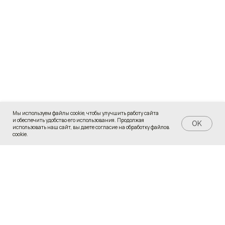
Мы используем файлы cookie, чтобы улучшить работу сайта
и обеспечить удобство его использования. Продолжая
Задать вопрос
OK
использовать наш сайт, вы даете согласие на обработку файлов
cookie.
Версия для слабовидящих
Сведения об образовательной организации
Источники
© Все права защищены
Разработано в Упакуем.рф