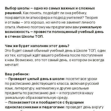
Выбор школы — одно из самых важных и сложных
решений.
Как понять, подойдёт ли она ребёнку,
понравится ли атмосфера и подход учителей? Теория
и отзывы — это хорошо, но ничто не заменит личного
опыта. Именно поэтому мы предлагаем вам
уникальную
возможность — провести полноценный учебный день
в стенах Школы ТОП.
Чем же будет наполнен этот день?
Это будет самый обычный учебный день в Школе ТОП, один
из тех, который ждёт вашего ребёнка после поступления
к нам. Возможно, это тот самый день, о котором он всегда
мечтал!
Ваш ребенок:
—
Проведет целый день в школе:
посетит все уроки
по расписанию действующего класса, включая русский
язык, литературу, математику и другие школьные
предметы по расписанию дня — и погрузится в нашу
уникальную образовательную среду.
—
Познакомится и пообщается с будущими
одноклассниками и педагогами:
проведет день в кругу