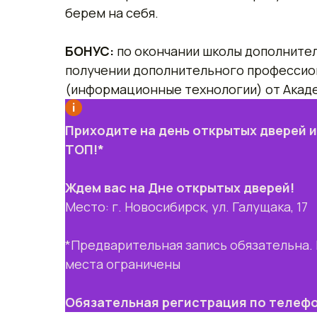
берем на себя.
БОНУС:
по окончании школы дополнител
получении дополнительного профессио
(информационные технологии) от Акад
Приходите на день открытых дверей 
ТОП!*
Ждем вас на Дне открытых дверей!
Место: г. Новосибирск, ул. Галущака, 17
*Предварительная запись обязательна. 
места ограничены
Обязательная регистрация по телеф