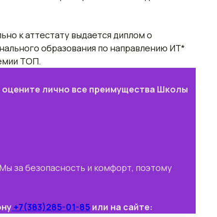
ьно к аттестату выдается диплом о
нального образования по направлению ИТ*
емии ТОП.
и оцените лично все преимущества Школы
Мы за безопасность и комфорт, поэтому
ону
+7(383)285-01-85
или на сайте: