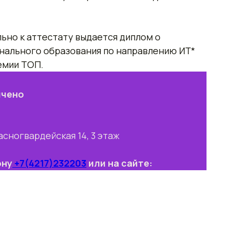
ьно к аттестату выдается диплом о
нального образования по направлению ИТ*
емии ТОП.
ичено
асногвардейская 14, 3 этаж
ону
+7(4217)232203
или на сайте: