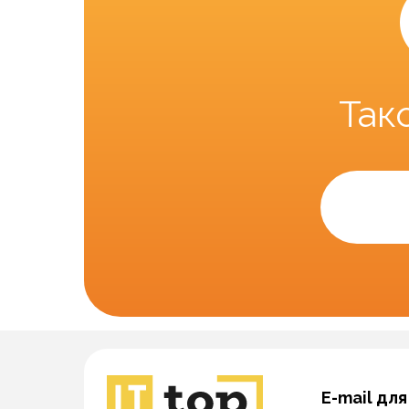
Так
E-mail для