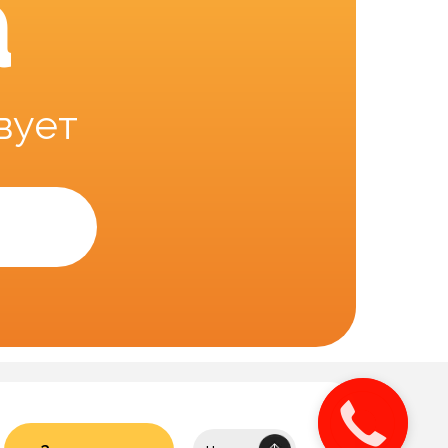
а
вует