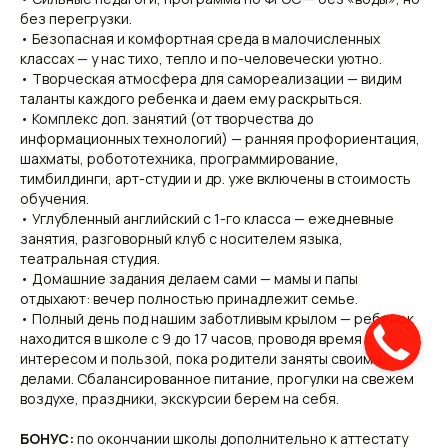
без перегрузки.
• Безопасная и комфортная среда в малочисленных
классах — у нас тихо, тепло и по-человечески уютно.
• Творческая атмосфера для самореализации — видим
таланты каждого ребенка и даем ему раскрыться.
• Комплекс доп. занятий (от творчества до
информационных технологий) — ранняя профориентация,
шахматы, робототехника, программирование,
тимбилдинги, арт-студии и др. уже включены в стоимость
обучения.
• Углубленный английский с 1-го класса — ежедневные
занятия, разговорный клуб с носителем языка,
театральная студия.
• Домашние задания делаем сами — мамы и папы
отдыхают: вечер полностью принадлежит семье.
• Полный день под нашим заботливым крылом — ребенок
находится в школе с 9 до 17 часов, проводя время с
интересом и пользой, пока родители заняты своими
делами. Сбалансированное питание, прогулки на свежем
воздухе, праздники, экскурсии берем на себя.
БОНУС:
по окончании школы дополнительно к аттестату