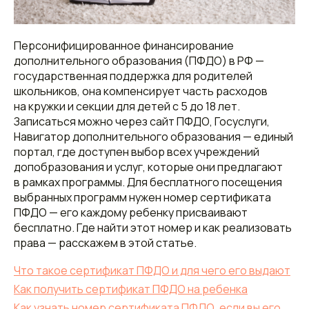
Персонифицированное финансирование
дополнительного образования (ПФДО) в РФ —
государственная поддержка для родителей
школьников, она компенсирует часть расходов
на кружки и секции для детей с 5 до 18 лет.
Записаться можно через сайт ПФДО, Госуслуги,
Навигатор дополнительного образования — единый
портал, где доступен выбор всех учреждений
допобразования и услуг, которые они предлагают
в рамках программы. Для бесплатного посещения
выбранных программ нужен номер сертификата
ПФДО — его каждому ребенку присваивают
бесплатно. Где найти этот номер и как реализовать
права — расскажем в этой статье.
Что такое сертификат ПФДО и для чего его выдают
Как получить сертификат ПФДО на ребенка
Как узнать номер сертификата ПФДО, если вы его