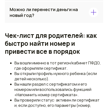
Можно доплачивать из личных средств,
Можно ли перенести деньги на
приостановить посещение кружков или
новый год?
перейти на бюджетные программы.
Сертификат будет пополнен в новом
Нет, неиспользованные средства не
году.
переносятся на новый учебный год.
Чек-лист для родителей: как
быстро найти номер и
привести все в порядок
Вы вошли именно в тот регион/кабинет ПФДО,
где оформляли сертификат.
Вы открыли профиль нужного ребенка (если
детей несколько).
Вы нашли раздел с сертификатом и его
номером или воспользовались функцией
«Напомнить номер сертификата».
Вы проверили статус: активен ли сертификат
и, если доступно, его параметры (номер,