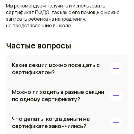
Мы рекомендуем получить и использовать
сертификат ПФДО, так как с его помощью можно
записать ребенка на направления,
не представленные в школе.
Частые вопросы
Какие секции можно посещать с
сертификатом?
Любые, внесенные в реестр Навигатора
Можно ли ходить в разные секции
дополнительного образования в вашем
по одному сертификату?
регионе.
Вы можете выбирать любые занятия и
Что делать, когда деньги на
ходить в несколько кружков. Лимит
сертификате закончились?
зависит от региона и статуса программы.