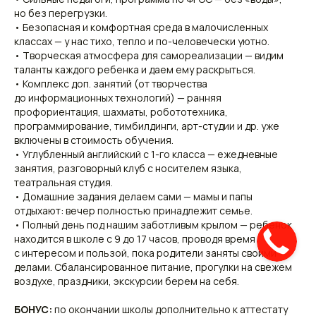
но без перегрузки.
• Безопасная и комфортная среда в малочисленных
классах — у нас тихо, тепло и по-человечески уютно.
• Творческая атмосфера для самореализации — видим
таланты каждого ребенка и даем ему раскрыться.
• Комплекс доп. занятий (от творчества
до информационных технологий) — ранняя
профориентация, шахматы, робототехника,
программирование, тимбилдинги, арт-студии и др. уже
включены в стоимость обучения.
• Углубленный английский с 1-го класса — ежедневные
занятия, разговорный клуб с носителем языка,
театральная студия.
• Домашние задания делаем сами — мамы и папы
отдыхают: вечер полностью принадлежит семье.
• Полный день под нашим заботливым крылом — ребенок
находится в школе с 9 до 17 часов, проводя время
с интересом и пользой, пока родители заняты своими
делами. Сбалансированное питание, прогулки на свежем
воздухе, праздники, экскурсии берем на себя.
БОНУС:
по окончании школы дополнительно к аттестату