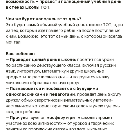
возможность — провести полноценный учебный день
в стенах школы ТОП.
Чем же будет наполнен этот день?
Это будет самый обычный учебный день в школе ТОП, один
из тех, который ждёт вашего ребёнка после поступления
к нам. Возможно, это тот самый день, о котором он всегда
мечтал!
Ваш ребенок:
—
Проведет целый день в школе:
посетит все уроки
по расписанию действующего класса, включая русский
язык, литературу, математику и другие школьные
предметы по расписанию дня — и погрузится в нашу
уникальную образовательную среду.
—
Познакомится и пообщается с будущими
одноклассниками и педагогами:
проведет день в кругу
дружелюбных сверстников и внимательных учителей-
наставников, которые горят своим делом и умеют увлечь
каждого ребенка.
—
Прочувствует атмосферу и ритм школы:
примет
участие во всех активностях — от уроков и творческих
занятий до прогулок на свежем воздухе, и конечно,