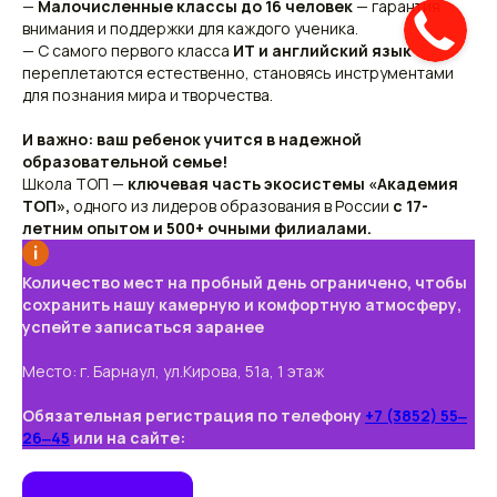
—
Малочисленные классы до 16 человек
— гарантия
внимания и поддержки для каждого ученика.
— С самого первого класса
ИТ и английский язык
переплетаются естественно, становясь инструментами
для познания мира и творчества.
И важно: ваш ребенок учится в надежной
образовательной семье!
Школа ТОП —
ключевая часть экосистемы «Академия
ТОП»,
одного из лидеров образования в России
с 17-
летним опытом и 500+ очными филиалами.
Количество мест на пробный день ограничено, чтобы
сохранить нашу камерную и комфортную атмосферу,
успейте записаться заранее
Место: г. Барнаул, ул.Кирова, 51а, 1 этаж
Обязательная регистрация по телефону
+7 (3852) 55‒
26‒45
или на сайте: