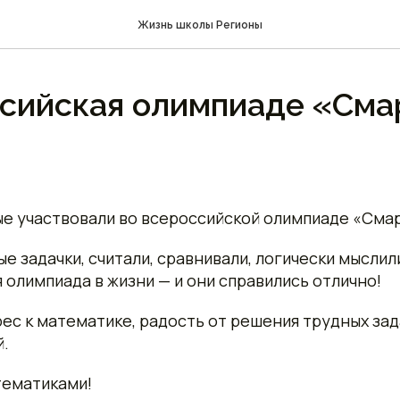
Жизнь школы Регионы
сийская олимпиаде «Смар
е участвовали во всероссийской олимпиаде «Смар
 задачки, считали, сравнивали, логически мыслили
 олимпиада в жизни — и они справились отлично!
рес к математике, радость от решения трудных зад
й.
тематиками!